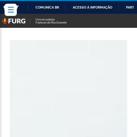
☰
COMUNICA BR
ACESSO À INFORMAÇÃO
PARTI
IR
Universidade
Federal do Rio Grande
PARA
O
CONTEÚDO