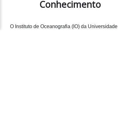
Conhecimento
O Instituto de Oceanografia (IO) da Universidade
Federal do Rio Grande (FURG) vai além do ensino e
da pesquisa – ele é um espaço de troca, colaboração
e crescimento. A comunidade do IO reúne estudantes,
professores, pesquisadores e profissionais que
compartilham a paixão pelo oceano e o compromisso
com a ciência.
O Que Nos Une?
A comunidade do IO é formada por pessoas
engajadas em promover o avanço das ciências do
mar, valorizando a interdisciplinaridade e a troca de
experiências. Aqui, fomentamos um ambiente de
aprendizado contínuo, onde o conhecimento é