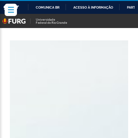
☰
COMUNICA BR
ACESSO À INFORMAÇÃO
PARTI
IR
Universidade
Federal do Rio Grande
PARA
O
CONTEÚDO