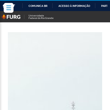
☰
COMUNICA BR
ACESSO À INFORMAÇÃO
PARTI
IR
Universidade
Federal do Rio Grande
PARA
O
CONTEÚDO