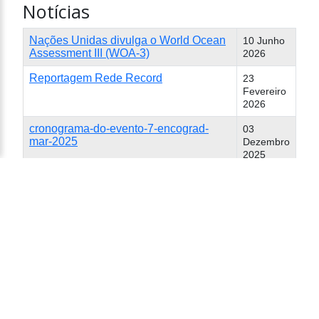
Notícias
Nações Unidas divulga o World Ocean
10 Junho
Assessment III (WOA-3)
2026
Reportagem Rede Record
23
Fevereiro
2026
cronograma-do-evento-7-encograd-
03
mar-2025
Dezembro
2025
Planejamento estrategico
18
Setembro
2025
Resolução CONSUN/FURG nº 66/2025
10
Setembro
2025
Dois novos INCTs são aprovados com
17 Julho
sede no Instituto de Oceanografia da
2025
FURG