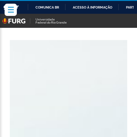
☰
COMUNICA BR
ACESSO À INFORMAÇÃO
PARTI
IR
Universidade
Federal do Rio Grande
PARA
O
CONTEÚDO