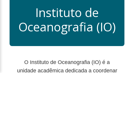
Instituto de
Oceanografia (IO)
O Instituto de Oceanografia (IO) é a
unidade acadêmica dedicada a coordenar
o ensino, a pesquisa e a extensão em
ciências do mar. Nossa estrutura
administrativa é composta por uma equipe
de profissionais dedicados que garantem a
excelência em todas as nossas atividades
e o pleno suporte à comunidade
acadêmica e científica.