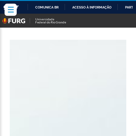
☰
COMUNICA BR
ACESSO À INFORMAÇÃO
PARTI
IR
Universidade
Federal do Rio Grande
PARA
O
CONTEÚDO