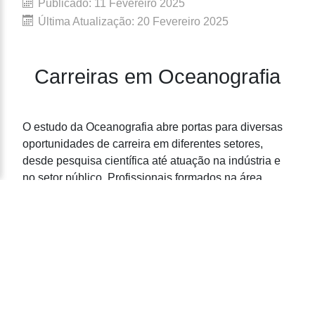
Publicado: 11 Fevereiro 2025
Última Atualização: 20 Fevereiro 2025
Carreiras em Oceanografia
O estudo da Oceanografia abre portas para diversas
oportunidades de carreira em diferentes setores,
desde pesquisa científica até atuação na indústria e
no setor público. Profissionais formados na área
podem contribuir para a preservação dos oceanos, o
desenvolvimento sustentável e o avanço do
conhecimento sobre os ecossistemas marinhos.
Áreas de Atuação