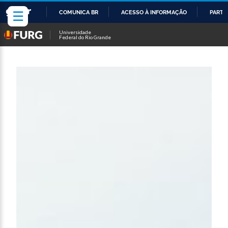
☰
COMUNICA BR
ACESSO À INFORMAÇÃO
PARTI
IR
Universidade
Federal do Rio Grande
PARA
O
CONTEÚDO